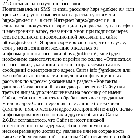
2.5.Согласие на получение рассылки:
Подписываясь на SMS- и email-рассылку https://gmktec.ru/ или
третьих лиц, уполномоченных на рассылку от имени
https://gmktec.ru/ , в сети Интернет https://gmktec.ru/ , я
соглашаюсь получать информационную рассылку на телефон
и электронный адрес, указанный мной при подписке через
сервис подписки информационной рассылки на сайте
https://gmktec.ru/ . Я проинформирован о том, что в случае,
если у меня возникнет желание отказаться от
информационной рассылки https://gmktec.ru/ , мне будет
необходимо самостоятельно перейти по ссылке «Отписаться
от рассылки», указанной в тексте отправляемых сайтом
сообщений с электронного адреса Сайта info@gmktec.ru или
же сообщить о несогласии получения информационных
рассылок по адресам, указанным в разделе «Контакты»
данного Соглашения. Я также даю разрешение Сайту или
третьим лицам, уполномоченным на рассылку от имени
Сайта, собирать, хранить и обрабатывать все переданные
мною в адрес Сайта персональные данные (в том числе
фамилию, имя, отчество и адрес электронной почты) с целью
информирования о новостях и других событиях Сайта.
2.6.Вы соглашаетесь, что Сайт не несет никакой
ответственности за задержки, сбои, неверную или
несвоевременную доставку, удаление или не сохранность
каких-либо уведомлений. При этом Сайт оставляет за собой