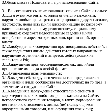
3.Обязательства Пользователя при использовании Сайта
3.1.Вы соглашаетесь не использовать сервисы Сайта с целью:
3.1.1.загрузки контента, который является незаконным,
нарушает любые права третьих лиц; пропагандирует насилие,
жестокость, ненависть и/или дискриминацию по расовому,
национальному, половому, религиозному, социальному
признакам; содержит недостоверные сведения и/или
оскорбления в адрес конкретных лиц, организаций, органов
власти;
3.1.2.побуждения к совершению противоправных действий, а
также содействия лицам, действия которых направлены на
нарушение ограничений и запретов, действующих на
территории РФ;
3.1.3.нарушения прав несовершеннолетних лиц и/или
причинение им вреда в любой форме;
3.1.4.ущемления прав меньшинств;
3.1.5.выдачи себя за другого человека или представителя
организации и/или сообщества без достаточных на то прав, в
том числе за сотрудников Сайта;
3.1.6.введения в заблуждение относительно свойств и
характеристик каких-либо товаров из каталога на Сайте;
некорректного сравнения товаров, а также формирования
негативного отношения к лицам, (не) пользующимся
определенными товарами, или осуждения таких лиц;